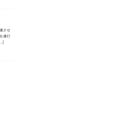
遂させ
を遂行
…]