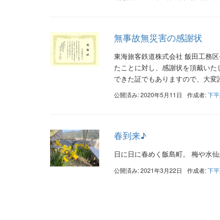
無事故無災害の感謝状
東海旅客鉄道株式会社 飯田工務
たことに対し、感謝状を頂戴いた
できた証でもありますので、大変誇
公開済み: 2020年5月11日
作成者:
下平
春到来♪
日に日に春めく飯島町。 梅や水
公開済み: 2021年3月22日
作成者:
下平