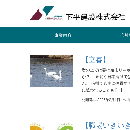
事業内容
会社
【立春】
暦の上では春の始まりを示
か？。 東北や日本海側で
ん。 信州でも南に位置す
に追われることも […]
公開済み: 2026年2月4日
作成
【職場いきい