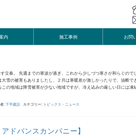
案内
施工事例
お問
す立春。 先週までの寒波が過ぎ、これから少しづつ寒さが和らぐので
は大雪の被害もありましたし、２月は寒暖差が激しかったりで、油断で
るこの地域は降雪被害が少ない地域ですが、冷え込みの厳しい日には凍
者:
下平建設
カテゴリー:
トピックス・ニュース
きアドバンスカンパニー】