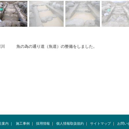
河川
魚の為の通り道（魚道）の整備をしました。
社案内
|
施工事例
|
採用情報
|
個人情報取扱規約
|
サイトマップ
|
お問い