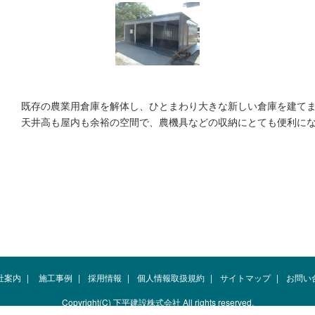
既存の農業用倉庫を解体し、ひとまわり大きな新しい倉庫を建て
天井高も屋内も余裕の空間で、農機具などの収納にとても便利に
社案内
|
施工事例
|
採用情報
|
個人情報取扱規約
|
サイトマップ
|
お問い
Copyright(C) 下平建設株式会社 All rights reserved.