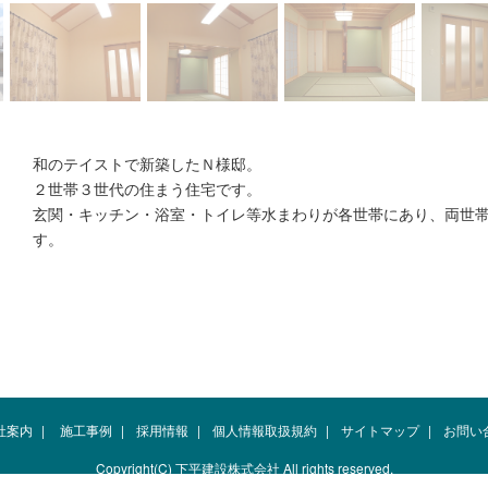
和のテイストで新築したＮ様邸。
２世帯３世代の住まう住宅です。
玄関・キッチン・浴室・トイレ等水まわりが各世帯にあり、両世
す。
社案内
|
施工事例
|
採用情報
|
個人情報取扱規約
|
サイトマップ
|
お問い
Copyright(C) 下平建設株式会社 All rights reserved.