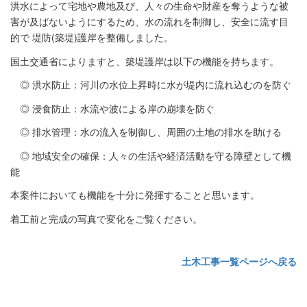
洪水によって宅地や農地及び、人々の生命や財産を奪うような被
害が及ばないようにするため、水の流れを制御し、安全に流す目
的で 堤防(築堤)護岸を整備しました。
国土交通省によりますと、築堤護岸は以下の機能を持ちます。
◎ 洪水防止：河川の水位上昇時に水が堤内に流れ込むのを防ぐ
◎ 浸食防止：水流や波による岸の崩壊を防ぐ
◎ 排水管理：水の流入を制御し、周囲の土地の排水を助ける
◎ 地域安全の確保：人々の生活や経済活動を守る障壁として機
能
本案件においても機能を十分に発揮することと思います。
着工前と完成の写真で変化をご覧ください。
土木工事一覧ページへ戻る