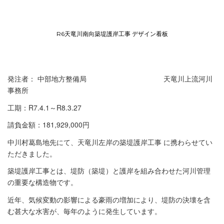
R6天竜川南向築堤護岸工事 デザイン看板
発注者： 中部地方整備局 天竜川上流河川
事務所
工期：R7.4.1～R8.3.27
請負金額：181,929,000円
中川村葛島地先にて、天竜川左岸の築堤護岸工事 に携わらせてい
ただきました。
築堤護岸工事とは、堤防（築堤）と護岸を組み合わせた河川管理
の重要な構造物です。
近年、気候変動の影響による豪雨の増加により、堤防の決壊を含
む甚大な水害が、毎年のように発生しています。